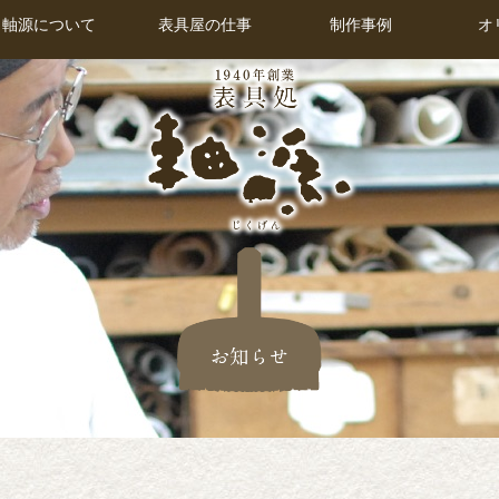
軸源について
軸源について
表具屋の仕事
表具屋の仕事
制作事例
制作事例
オ
オ