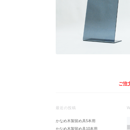
ご注
最近の投稿
W
かなめ木製留め具5本用
かなめ木製留め具10本用