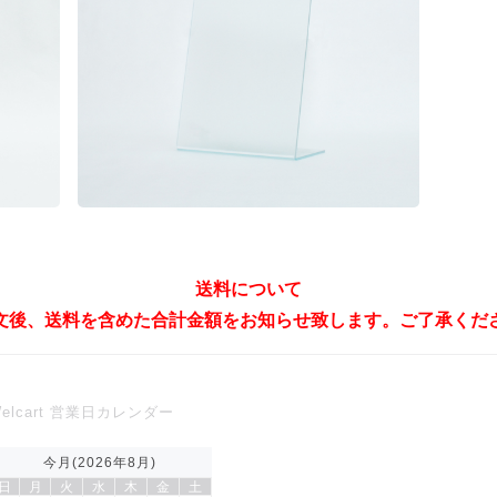
送料について
文後、送料を含めた合計金額をお知らせ致します。ご了承くだ
elcart 営業日カレンダー
今月(2026年8月)
日
月
火
水
木
金
土