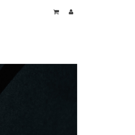
V
ロ
I
グ
E
イ
W
ン
C
A
R
T