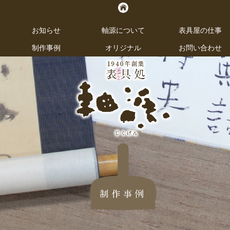
お知らせ
お知らせ
軸源について
軸源について
表具屋の仕事
表具屋の仕事
制作事例
制作事例
オリジナル
オリジナル
お問い合わせ
お問い合わせ