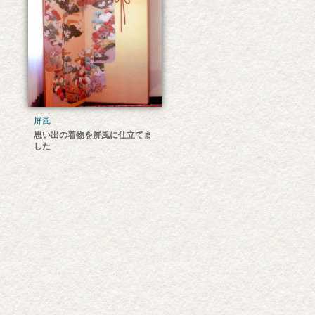
屏風
思い出の着物を屏風に仕立てま
した