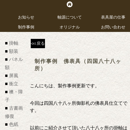
お知らせ
お知らせ
軸源について
軸源について
表具屋の仕事
表具屋の仕事
制作事例
制作事例
オリジナル
オリジナル
お問い合わせ
お問い合わせ
掛軸
◁◁
戻る
額装
パネル
制作事例 佛表具（四国八十八ヶ
額
所）
屏風
衝立
こんにちは、製作事例更新です。
襖・障
子
今回は四国八十八ヶ所御影札の佛表具仕立てで
古書画
す。
修復
色紙
以前にご紹介させて頂いた八十八ヶ所の掛軸は